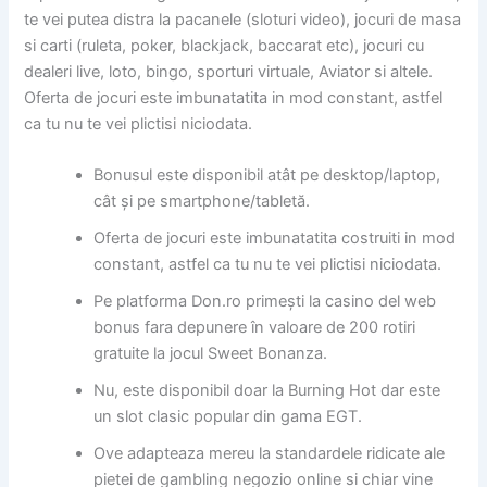
te vei putea distra la pacanele (sloturi video), jocuri de masa
si carti (ruleta, poker, blackjack, baccarat etc), jocuri cu
dealeri live, loto, bingo, sporturi virtuale, Aviator si altele.
Oferta de jocuri este imbunatatita in mod constant, astfel
ca tu nu te vei plictisi niciodata.
Bonusul este disponibil atât pe desktop/laptop,
cât și pe smartphone/tabletă.
Oferta de jocuri este imbunatatita costruiti in mod
constant, astfel ca tu nu te vei plictisi niciodata.
Pe platforma Don.ro primești la casino del web
bonus fara depunere în valoare de 200 rotiri
gratuite la jocul Sweet Bonanza.
Nu, este disponibil doar la Burning Hot dar este
un slot clasic popular din gama EGT.
Ove adapteaza mereu la standardele ridicate ale
pietei de gambling negozio online si chiar vine