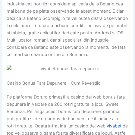
industria cazinourilor considera aplicatia de la Betano cea
mai buna de pe piata osservando la acest moment. E clar
deci ca la Betano Scompiglio te vei putea distra osservando
la cele mai e in futuro mai bune conditii inclusiv de pe mobil
si tableta, gratie aplicatiilor dedicate pentru Android si iOS.
Multi jucatori romani, dar si specialisti din industrie
considera ca Betano este osservando la momentul de fata
cel mai bun cazinou online din Romania.
Casino Bonus Fără Depunere – Cum Revendici
Pe platforma Don.ro primești la casino del web bonus fara
depunere în valoare de 200 rotiri gratuite la jocul Sweet
Bonanza. Pe langa acest bonus fara depunere, giammai
poti profita si de un bonus de bun venit ce iti aduce alte
rotiri gratuite. Odata intrat intr-un casino del web
vivabet
de
top vei observa o gama foarte diversificata de jocuri. Astfel,