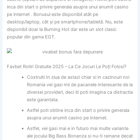
inca din start o privire generala asupra unui anumit casino
pe internet . Bonusul este disponibil atât pe
desktop/laptop, cât și pe smartphone/tabletă. Nu, este
disponibil doar la Burning Hot dar este un slot clasic
popular din gama EGT.
Favbet Rotiri Gratuite 2025 – La Ce Jocuri Le Poți Folosi?
Costruiti In ziua de astazi chiar si in cazinouri noi
Romania vei gasi mii de pacanele interesante de la
diversei provideri, deci iti poti imagina ca distractia
este garantata.
Astfel poti obtine inca din start o privire generala
asupra unui anumit casino pe internet.
Astfel, vei gasi mai e in futuro mai multe variante
ale jocului Big Bass Bonanza si nu-ti ramane decat