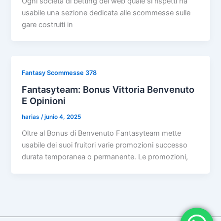
Ogni società di betting del web quale si rispetti ha
usabile una sezione dedicata alle scommesse sulle
gare costruiti in
Fantasy Scommesse 378
Fantasyteam: Bonus Vittoria Benvenuto
E Opinioni
harias
/
junio 4, 2025
Oltre al Bonus di Benvenuto Fantasyteam mette
usabile dei suoi fruitori varie promozioni successo
durata temporanea o permanente. Le promozioni,