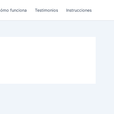
ómo funciona
Testimonios
Instrucciones