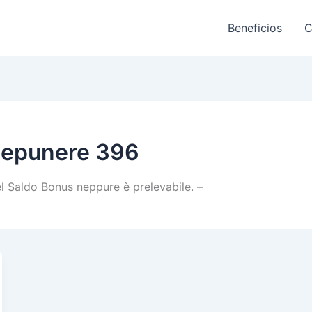
Beneficios
C
Depunere 396
el Saldo Bonus neppure è prelevabile. –