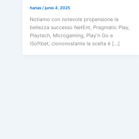
harias
/
junio 4, 2025
Notiamo con notevole propensione la
bellezza successo NetEnt, Pragmatic Play,
Playtech, Microgaming, Play’n Go e
iSoftbet, ciononostante la scelta è […]