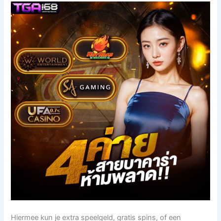
Hiermee kun je extra speelgeld, gratis spins, of een