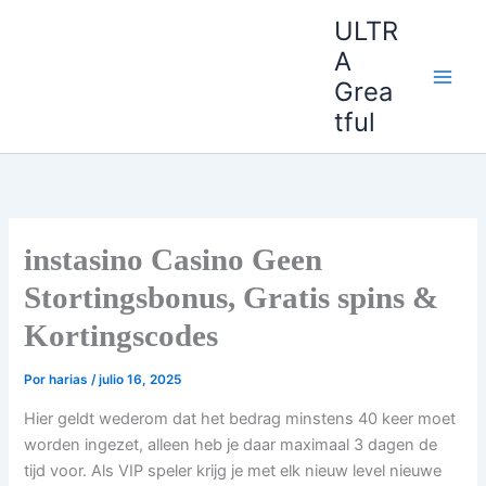
Ir
ULTR
al
A
contenido
Grea
tful
instasino Casino Geen
Stortingsbonus, Gratis spins &
Kortingscodes
Por
harias
/
julio 16, 2025
Hier geldt wederom dat het bedrag minstens 40 keer moet
worden ingezet, alleen heb je daar maximaal 3 dagen de
tijd voor. Als VIP speler krijg je met elk nieuw level nieuwe