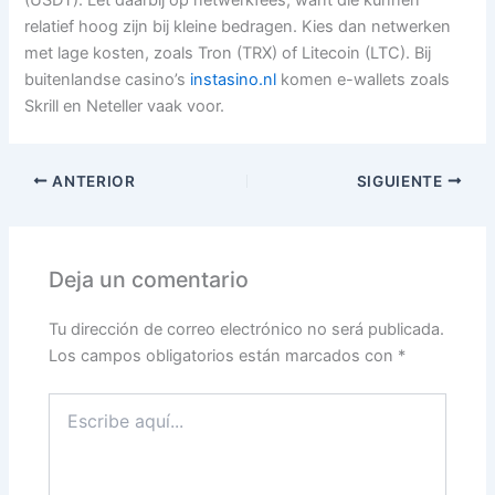
relatief hoog zijn bij kleine bedragen. Kies dan netwerken
met lage kosten, zoals Tron (TRX) of Litecoin (LTC). Bij
buitenlandse casino’s
instasino.nl
komen e-wallets zoals
Skrill en Neteller vaak voor.
ANTERIOR
SIGUIENTE
Deja un comentario
Tu dirección de correo electrónico no será publicada.
Los campos obligatorios están marcados con
*
Escribe
aquí...