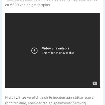
en €300 van de gratis spins.
Hierbij zijn ze verplicht zich te houden aan strikte regels
rond reclame, speelgedrag en spelersbescherming.