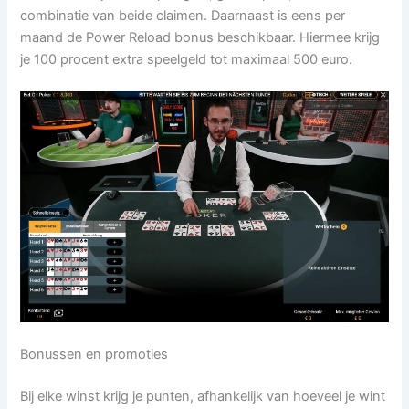
combinatie van beide claimen. Daarnaast is eens per
maand de Power Reload bonus beschikbaar. Hiermee krijg
je 100 procent extra speelgeld tot maximaal 500 euro.
Bonussen en promoties
Bij elke winst krijg je punten, afhankelijk van hoeveel je wint