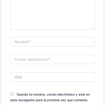
Nombre*
Correo
electrónico*
Web
Guarda mi nombre, correo electrónico y web en
este navegador para la próxima vez que comente.