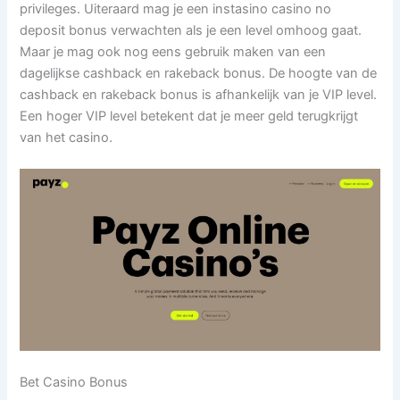
privileges. Uiteraard mag je een instasino casino no
deposit bonus verwachten als je een level omhoog gaat.
Maar je mag ook nog eens gebruik maken van een
dagelijkse cashback en rakeback bonus. De hoogte van de
cashback en rakeback bonus is afhankelijk van je VIP level.
Een hoger VIP level betekent dat je meer geld terugkrijgt
van het casino.
Bet Casino Bonus