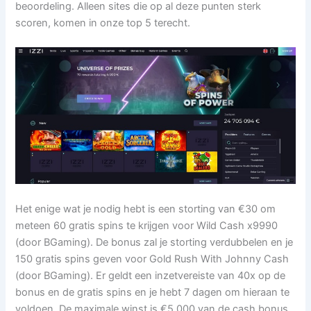
beoordeling. Alleen sites die op al deze punten sterk
scoren, komen in onze top 5 terecht.
Het enige wat je nodig hebt is een storting van €30 om
meteen 60 gratis spins te krijgen voor Wild Cash x9990
(door BGaming). De bonus zal je storting verdubbelen en je
150 gratis spins geven voor Gold Rush With Johnny Cash
(door BGaming). Er geldt een inzetvereiste van 40x op de
bonus en de gratis spins en je hebt 7 dagen om hieraan te
voldoen. De maximale winst is €5.000 van de cash bonus