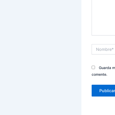
Nombre*
Guarda mi
comente.