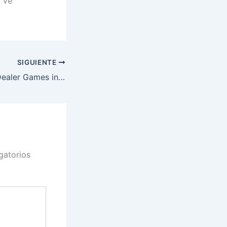
ı ve
SIGUIENTE
The Rise of Live Dealer Games in Online Casinos
gatorios