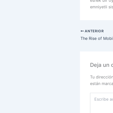
esnek bir oy
emniyetli si
ANTERIOR
Deja un 
Tu direcció
están marc
Escribe
aquí...