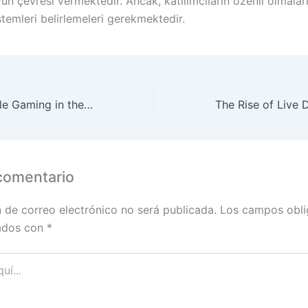
un çevresi vermektedir. Ancak, katılımcıların özenli olmalar
stemleri belirlemeleri gerekmektedir.
The Rise of Mobile Gaming in the Casino Industry
comentario
n de correo electrónico no será publicada.
Los campos obli
ados con
*