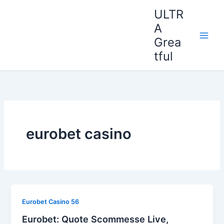
Ir
ULTR
al
A
contenido
Grea
tful
eurobet casino
Eurobet Casino 56
Eurobet: Quote Scommesse Live,